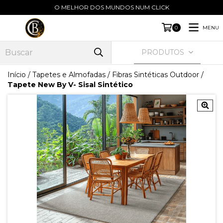
O MELHOR DOS MUNDOS NUM CLICK
MENU
0
PRODUTOS
Início
/
Tapetes e Almofadas
/
Fibras Sintéticas Outdoor
/
Tapete New By V- Sisal Sintético