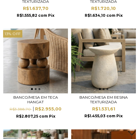
TEXTURIZADA
TEXTURIZADA
R$1.637,70
R$1.720,10
R$1.555,82
com
Pix
R$1.634,10
com
Pix
13
%
OFF
BANCO/MESA EM TECA
BANCO/MESA EM RESINA
HANGAT
TEXTURIZADA
R$2.955,00
R$1.531,61
R$3.388,70
R$1.455,03
com
Pix
R$2.807,25
com
Pix