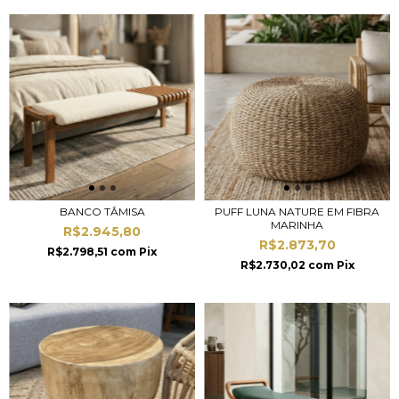
BANCO TÂMISA
PUFF LUNA NATURE EM FIBRA
MARINHA
R$2.945,80
R$2.873,70
R$2.798,51
com
Pix
R$2.730,02
com
Pix