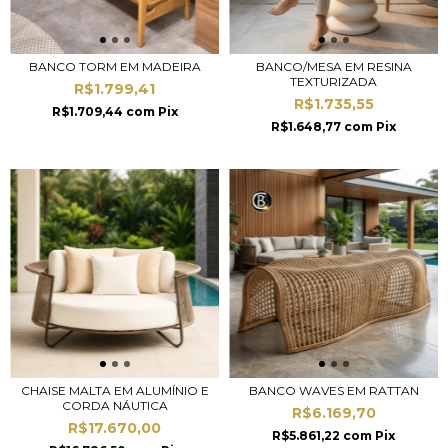
BANCO TORM EM MADEIRA
BANCO/MESA EM RESINA
TEXTURIZADA
R$1.799,41
R$1.735,55
R$1.709,44
com
Pix
R$1.648,77
com
Pix
CHAISE MALTA EM ALUMÍNIO E
BANCO WAVES EM RATTAN
CORDA NÁUTICA
R$6.169,70
R$17.670,00
R$5.861,22
com
Pix