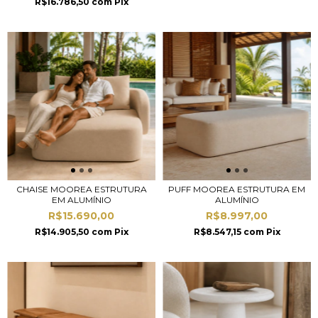
R$16.786,50
com
Pix
CHAISE MOOREA ESTRUTURA
PUFF MOOREA ESTRUTURA EM
EM ALUMÍNIO
ALUMÍNIO
R$15.690,00
R$8.997,00
R$14.905,50
com
Pix
R$8.547,15
com
Pix