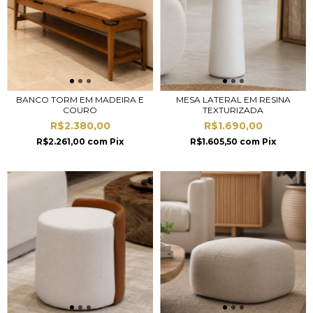
BANCO TORM EM MADEIRA E
MESA LATERAL EM RESINA
COURO
TEXTURIZADA
R$2.380,00
R$1.690,00
R$2.261,00
com
Pix
R$1.605,50
com
Pix