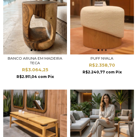
BANCO ARUNA EM MADEIRA
PUFF NYALA
TECA
R$2.358,70
R$3.064,25
R$2.240,77
com
Pix
R$2.911,04
com
Pix