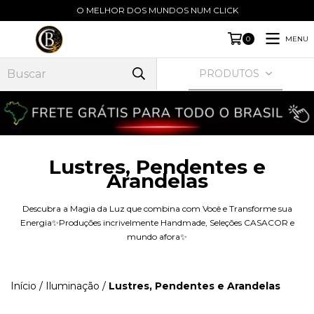
O MELHOR DOS MUNDOS NUM CLICK
MENU
0
PRODUTOS
Lustres, Pendentes e
Arandelas
Descubra a Magia da Luz que combina com Você e Transforme sua
Energia✨Produções incrivelmente Handmade, Seleções CASACOR e
mundo afora✨
Início
/
Iluminação
/
Lustres, Pendentes e Arandelas