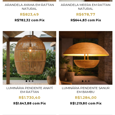
ARANDELA AYAMA EM RATTAN
ARANDELA MEERA EM RATTAN
NATURAL
NATURAL
R$823,49
R$678,77
R$782,32
com
Pix
R$644,83
com
Pix
LUMINÁRIA PENDENTE ANATÍ
LUMINÁRIA PENDENTE SANUR
EM RATTAN
EM BAMBU
R$1.730,40
R$1.284,00
R$1.643,88
com
Pix
R$1.219,80
com
Pix