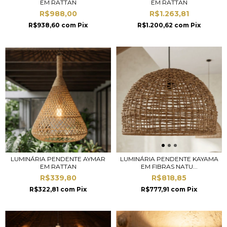
EM RATTAN
EM RATTAN
R$988,00
R$1.263,81
R$938,60
com
Pix
R$1.200,62
com
Pix
LUMINÁRIA PENDENTE AYMAR
LUMINÁRIA PENDENTE KAYAMA
EM RATTAN
EM FIBRAS NATU...
R$339,80
R$818,85
R$322,81
com
Pix
R$777,91
com
Pix