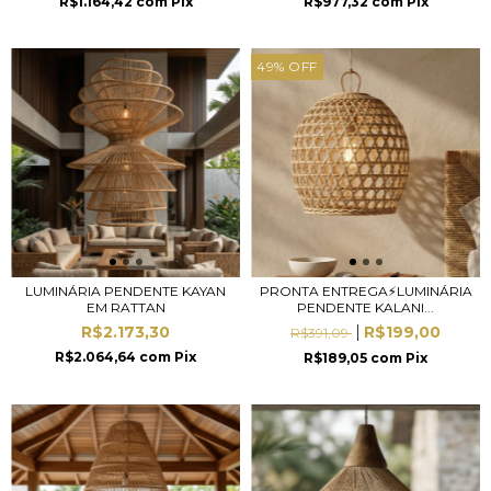
R$1.164,42
com
Pix
R$977,32
com
Pix
49
%
OFF
LUMINÁRIA PENDENTE KAYAN
PRONTA ENTREGA⚡LUMINÁRIA
EM RATTAN
PENDENTE KALANI...
R$2.173,30
R$199,00
R$391,09
R$2.064,64
com
Pix
R$189,05
com
Pix