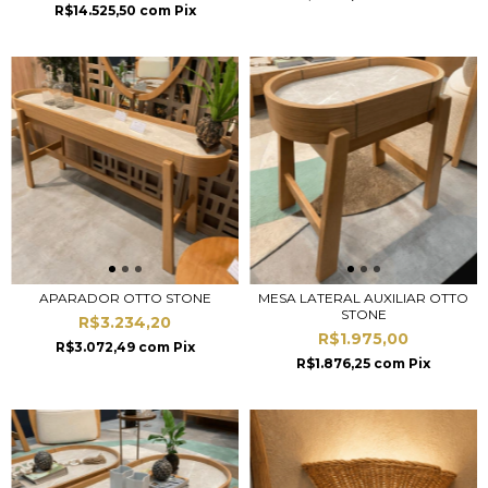
R$14.525,50
com
Pix
APARADOR OTTO STONE
MESA LATERAL AUXILIAR OTTO
STONE
R$3.234,20
R$1.975,00
R$3.072,49
com
Pix
R$1.876,25
com
Pix