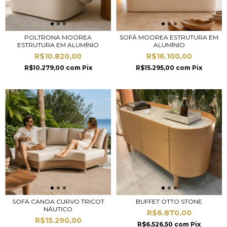
POLTRONA MOOREA
SOFÁ MOOREA ESTRUTURA EM
ESTRUTURA EM ALUMÍNIO
ALUMÍNIO
R$10.820,00
R$16.100,00
R$10.279,00
com
Pix
R$15.295,00
com
Pix
SOFÁ CANOA CURVO TRICOT
BUFFET OTTO STONE
NÁUTICO
R$6.870,00
R$15.290,00
R$6.526,50
com
Pix