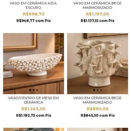
VASO EM CERÂMICA AZUL
VASO EM CERÂMICA BEGE
ESCURO
MARMORIZADO
R$998,70
R$1.197,00
R$948,77
com
Pix
R$1.137,15
com
Pix
VASO/CENTRO DE MESA EM
VASO EM CERÂMICA BEGE
CERÂMICA
MARMORIZADO
R$1.245,00
R$890,00
R$1.182,75
com
Pix
R$845,50
com
Pix