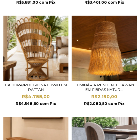
R$5.681,00
com
Pix
R$3.401,00
com
Pix
CADEIRA/POLTRONA LUWIH EM
LUMINÁRIA PENDENTE LAWAN
RATTAN
EM FIBRAS NATUR...
R$4.788,00
R$2.190,00
R$4.548,60
com
Pix
R$2.080,50
com
Pix