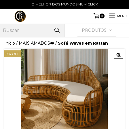
O MELHOR DOS MUNDOS NUM CLICK
MENU
0
PRODUTOS
Início
/
MAIS AMADOS❤️
/
Sofá Waves em Rattan
9
%
OFF