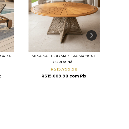
CORDA
MESA NAT 1.50D MADEIRA MAÇICA E
SOFÁ
CORDA NÁ...
R$15.799,98
x
R$15.009,98
com
Pix