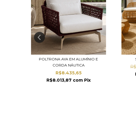
NCY
POLTRONA AYA EM ALUMÍNIO E
CORDA NÁUTICA
R$
R$8.435,65
x
R$8.013,87
com
Pix