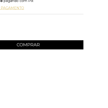
to
pagando com Pix
E PAGAMENTO