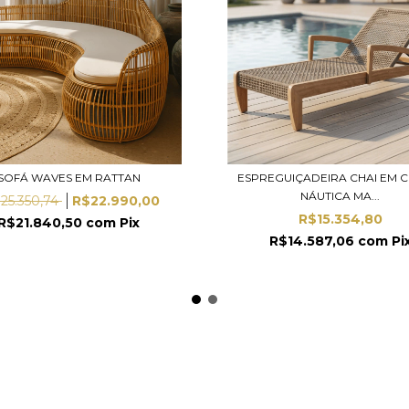
SOFÁ WAVES EM RATTAN
ESPREGUIÇADEIRA CHAI EM 
NÁUTICA MA...
25.350,74
R$22.990,00
R$15.354,80
R$21.840,50
com
Pix
R$14.587,06
com
Pi