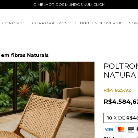
O MELHOR DOS MUNDOS NUM CLICK
E CONOSCO
CORPORATIVOS
CLUBBLENDLOVERS®️
SOM
em fibras Naturais
POLTRON
NATURAI
R$4.825,92
R$4.584,
10
X DE
R$4