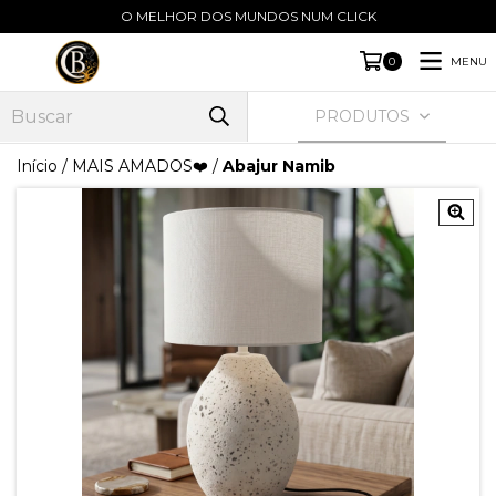
O MELHOR DOS MUNDOS NUM CLICK
MENU
0
PRODUTOS
Início
/
MAIS AMADOS❤️
/
Abajur Namib