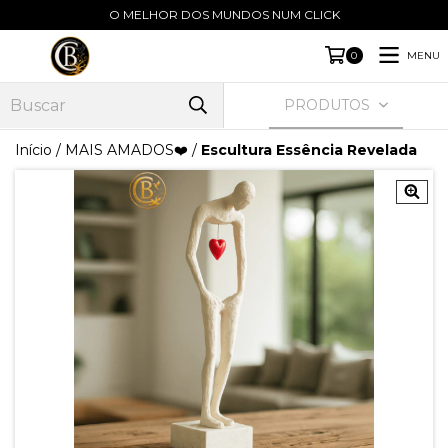
O MELHOR DOS MUNDOS NUM CLICK
MENU
0
PRODUTOS
Início
/
MAIS AMADOS❤️
/
Escultura Essência Revelada