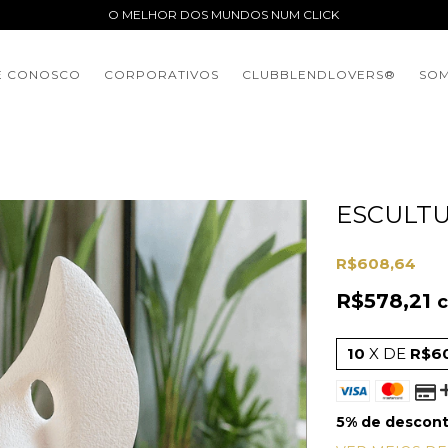
O MELHOR DOS MUNDOS NUM CLICK
E CONOSCO
CORPORATIVOS
CLUBBLENDLOVERS®️
SOM
ESCULTU
R$608,64
R$578,21
10
X DE
R$6
5% de descon