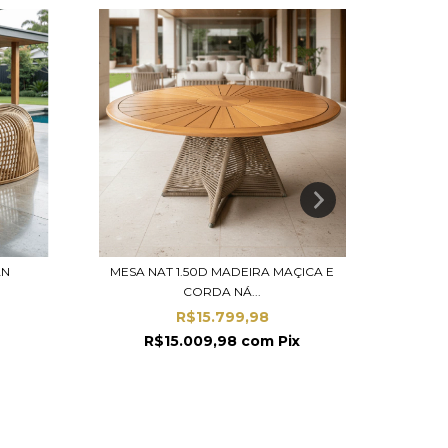
9
%
OFF
AN
MESA NAT 1.50D MADEIRA MAÇICA E
CORDA NÁ...
R$
R$15.799,98
R$15.009,98
com
Pix