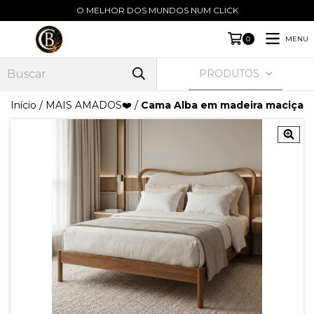
O MELHOR DOS MUNDOS NUM CLICK
MENU
0
PRODUTOS
Início
/
MAIS AMADOS❤️
/
Cama Alba em madeira maciça