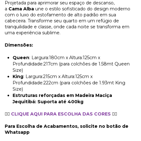
Projetada para aprimorar seu espaço de descanso,
a
Cama
Alba
une o estilo sofisticado do design moderno
com o luxo do estofamento de alto padrão em sua
cabeceira. Transforme seu quarto em um refúgio de
tranquilidade e classe, onde cada noite se transforma em
uma experiência sublime.
Dimensões:
Queen
: Largura:180cm x Altura:125cm x
Profundidade:217cm (para colchões de 1.58mt Queen
Size)
King
: Largura:215cm x Altura:125cm x
Profundidade:222cm (para colchões de 1.93mt King
Size)
Estruturas reforçadas em Madeira Maciça
Jequitibá: Suporta até 400kg
👉🏼
CLIQUE AQUI PARA ESCOLHA DAS CORES
👈🏼
Para Escolha de Acabamentos, solicite no botão de
Whatsapp