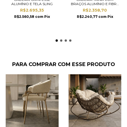
ALUMÍNIO E TELA SLING
BRAÇOS ALUMÍNIO E FIBR...
R$2.695,35
R$2.358,70
R$2.560,58
com
Pix
R$2.240,77
com
Pix
PARA COMPRAR COM ESSE PRODUTO