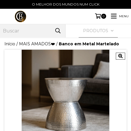
O MELHOR DOS MUNDOS NUM CLICK
MENU
0
PRODUTOS
Início
/
MAIS AMADOS❤️
/
Banco em Metal Martelado