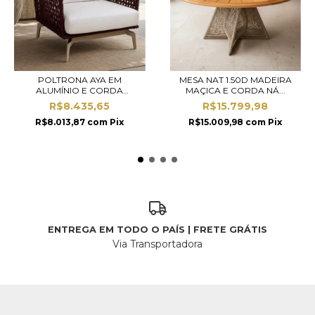
POLTRONA AYA EM
MESA NAT 1.50D MADEIRA
ALUMÍNIO E CORDA
MAÇICA E CORDA NÁ...
NÁUTICA
R$8.435,65
R$15.799,98
R$8.013,87
com
Pix
R$15.009,98
com
Pix
ENTREGA EM TODO O PAÍS | FRETE GRÁTIS
Via Transportadora