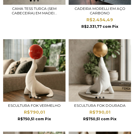
CAMA TESS TURCA (SEM
CADEIRA MORELLI EM AÇO
CABECEIRA) EM MADEI...
CARBONO
R$2.454,49
R$2.331,77
com
Pix
ESCULTURA FOK VERMELHO
ESCULTURA FOK DOURADA
R$790,01
R$790,01
R$750,51
com
Pix
R$750,51
com
Pix