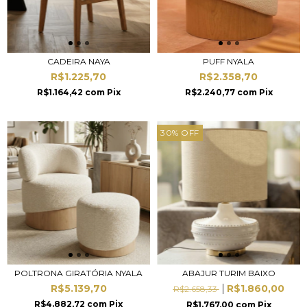
CADEIRA NAYA
PUFF NYALA
R$1.225,70
R$2.358,70
R$1.164,42
com
Pix
R$2.240,77
com
Pix
30
%
OFF
POLTRONA GIRATÓRIA NYALA
ABAJUR TURIM BAIXO
R$5.139,70
R$1.860,00
R$2.658,33
R$4.882,72
com
Pix
R$1.767,00
com
Pix