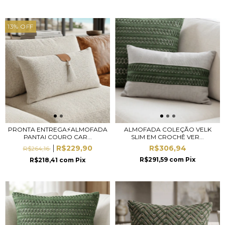
13
%
OFF
PRONTA ENTREGA⚡ALMOFADA
ALMOFADA COLEÇÃO VELK
PANTAI COURO CAR...
SLIM EM CROCHÊ VER...
R$229,90
R$306,94
R$264,16
R$291,59
com
Pix
R$218,41
com
Pix