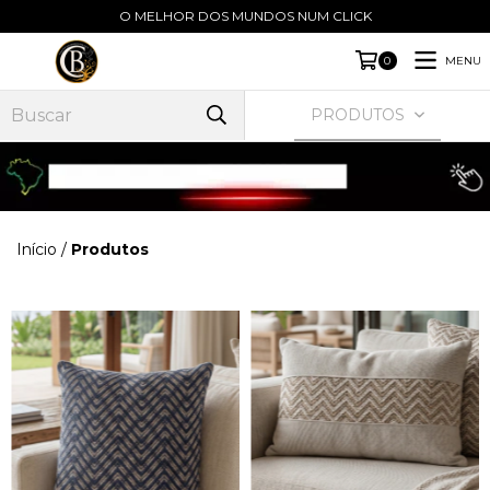
O MELHOR DOS MUNDOS NUM CLICK
MENU
0
PRODUTOS
Início
/
Produtos