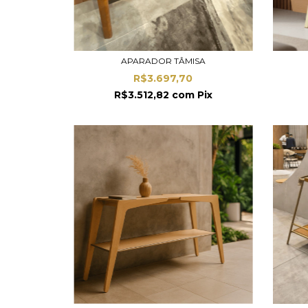
APARADOR TÂMISA
R$3.697,70
R$3.512,82
com
Pix