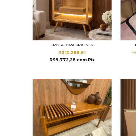
CRISTALEIRA KRAEVEN
R$10.286,61
R
R$9.772,28
com
Pix