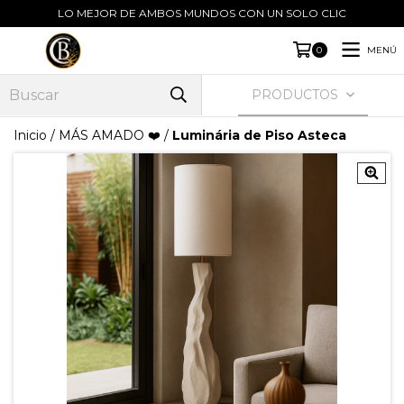
LO MEJOR DE AMBOS MUNDOS CON UN SOLO CLIC
MENÚ
0
PRODUCTOS
Inicio
/
MÁS AMADO ❤️
/
Luminária de Piso Asteca